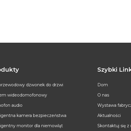
odukty
Szybki Lin
rzewodowy dzwonek do drzwi
Dom
tem wideodomofonowy
O nas
ofon audio
Wystawa fabryc
ligentna kamera bezpieczeństwa
Aktualności
ligentny monitor dla niemowląt
Skontaktuj się z