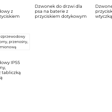
Dzwonek do drzwi dla
Dzwonek
dowy z
psa na baterie z
przycis
rzyciskiem
przyciskiem dotykowym
wtyczk
owy IP55
ny,
 tabliczką
ą