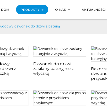
DOM
PRODUKTY
O NAS
AKTUALNOŚCI
wodowy dzwonek do drzwi z baterią
dowy
Dzwonek do drzwi
 drzwi z
zasilany bateryjnie z
Bezprz
yczką
wtyczką
dzwonek
przycis