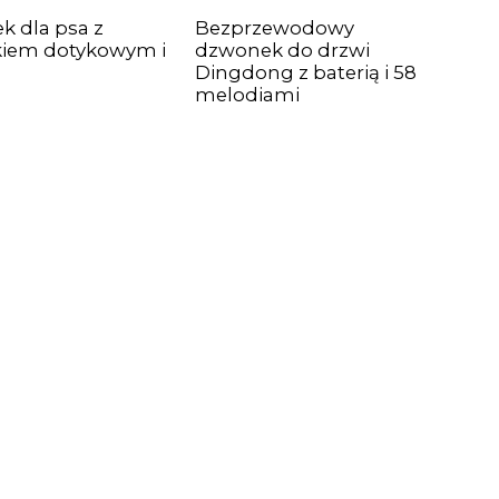
 dla psa z
Bezprzewodowy
kiem dotykowym i
dzwonek do drzwi
ą
Dingdong z baterią i 58
melodiami