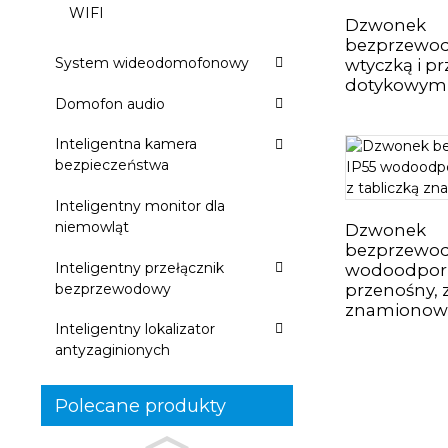
WIFI
Dzwonek
bezprzewo
System wideodomofonowy
wtyczką i p
dotykowym
Domofon audio
Inteligentna kamera
bezpieczeństwa
Inteligentny monitor dla
niemowląt
Dzwonek
bezprzewod
Inteligentny przełącznik
wodoodpor
bezprzewodowy
przenośny, z
znamionow
Inteligentny lokalizator
antyzaginionych
Polecane produkty