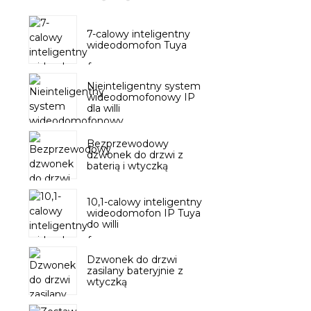
7-calowy inteligentny
wideodomofon Tuya
Nieinteligentny system
wideodomofonowy IP
dla willi
Bezprzewodowy
dzwonek do drzwi z
baterią i wtyczką
10,1-calowy inteligentny
wideodomofon IP Tuya
do willi
Dzwonek do drzwi
zasilany bateryjnie z
wtyczką