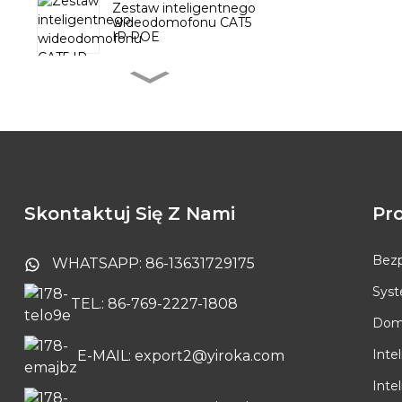
Zestaw inteligentnego
wideodomofonu CAT5
IP POE
Bezprzewodowy
dzwonek do drzwi z
przyciskiem bateryjnym
System
wideodomofonowy
Tuya z 10,1-calowym
ekranem dotykowym
Skontaktuj Się Z Nami
Pr
Kamera wewnętrzna
Tuya Smart PTZ
Bezp
WHATSAPP: 86-13631729175
Sys
TEL.: 86-769-2227-1808
Dzwonek
bezprzewodowy do
Dom
drzwi z baterią
Inte
E-MAIL: export2@yiroka.com
Inte