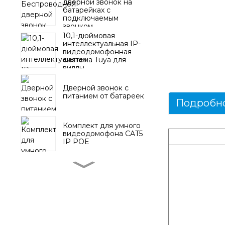
дверной звонок на
батарейках с
подключаемым
звонком
10,1-дюймовая
интеллектуальная IP-
видеодомофонная
система Tuya для
виллы
Дверной звонок с
питанием от батареек
Подробно
Комплект для умного
видеодомофона CAT5
IP POE
Беспроводной
дверной звонок с
кнопкой на
батарейках
Видеодомофонная
система Tuya с 10,1-
дюймовым сенсорным