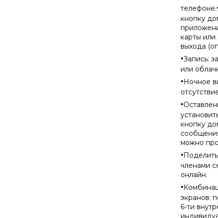
телефоне.
кнопку до
приложени
карты или
выхода (о
·
Запись: з
или облач
·
Ночное в
отсутстви
·
Оставлен
установит
кнопку до
сообщения
можно про
·
Поделить
членами с
онлайн.
·
Комбинац
экранов: 
6-ти внут
индивидуа