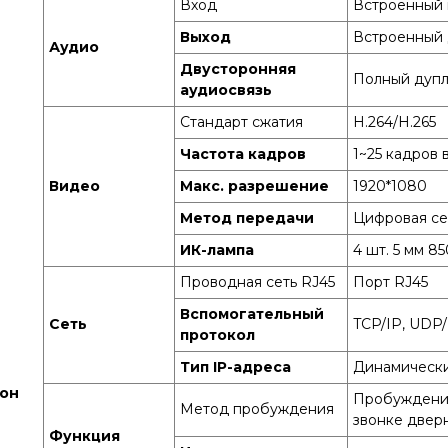
Вход
Встроенный
Выход
Встроенный
Аудио
Двусторонняя
Полный дупл
аудиосвязь
Стандарт сжатия
H.264/H.265
Частота кадров
1~25 кадров 
Видео
Макс. разрешение
1920*1080
Метод передачи
Цифровая се
ИК-лампа
4 шт. 5 мм 8
Проводная сеть RJ45
Порт RJ45
Вспомогательный
Сеть
TCP/IP, UDP
протокол
Тип IP-адреса
Динамически
он
Пробуждени
Метод пробуждения
звонке двер
Функция