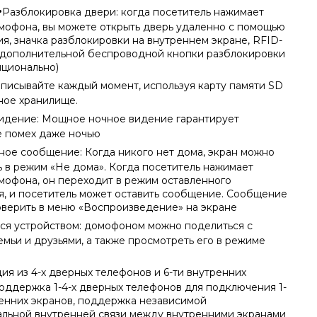
·
Разблокировка двери: когда посетитель нажимает
мофона, вы можете открыть дверь удаленно с помощью
я, значка разблокировки на внутреннем экране, RFID-
 дополнительной беспроводной кнопки разблокировки
пционально)
аписывайте каждый момент, используя карту памяти SD
ное хранилище.
идение: Мощное ночное видение гарантирует
е помех даже ночью
ное сообщение: Когда никого нет дома, экран можно
ь в режим «Не дома». Когда посетитель нажимает
мофона, он переходит в режим оставленного
, и посетитель может оставить сообщение. Сообщение
верить в меню «Воспроизведение» на экране
ся устройством: домофоном можно поделиться с
емьи и друзьями, а также просмотреть его в режиме
ия из 4-х дверных телефонов и 6-ти внутренних
поддержка 1-4-х дверных телефонов для подключения 1-
ренних экранов, поддержка независимой
льной внутренней связи между внутренними экранами