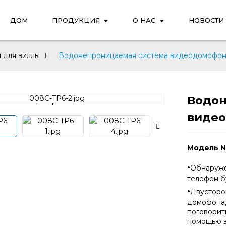
ДОМ
ПРОДУКЦИЯ
О НАС
НОВОСТИ
 для виллы
Водонепроницаемая система видеодомофон
Водон
Loading...
Loading...
видео
Модель 
·
Обнаруже
телефон б
·
Двусторо
домофона,
поговорит
помощью з