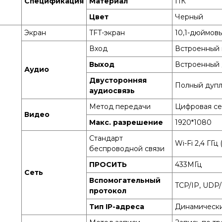
Спецификация
Материал
ПК
Цвет
Черный
Экран
TFT-экран
10,1-дюймов
Вход
Встроенный
Выход
Встроенный
Аудио
Двусторонняя
Полный дупл
аудиосвязь
Метод передачи
Цифровая се
Видео
Макс. разрешение
1920*1080
Стандарт
Wi-Fi 2,4 ГГц
беспроводной связи
ПРОСИТЬ
433МГц
Сеть
Вспомогательный
TCP/IP, UDP
протокол
Тип IP-адреса
Динамически