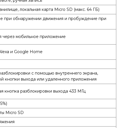
евоге, ручная запись
нилище, локальная карта Micro SD (макс. 64 ГБ)
е при обнаружении движения и пробуждение при
я через мобильное приложение
lexa и Google Home
азблокировки с помощью внутреннего экрана,
й кнопки выхода или удаленного приложения
я кнопка разблокировки выхода 433 МГц
±5%)
ты Micro SD
яжения