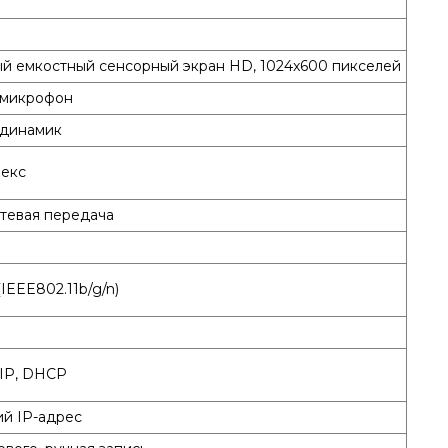
ый емкостный сенсорный экран HD, 1024x600 пикселей
 микрофон
 динамик
екс
тевая передача
 (IEEE802.11b/g/n)
/IP, DHCP
й IP-адрес