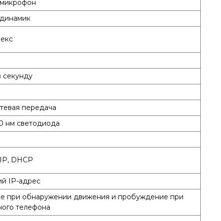
 микрофон
 динамик
екс
в секунду
тевая передача
50 нм светодиода
/IP, DHCP
й IP-адрес
е при обнаружении движения и пробуждение при
ного телефона