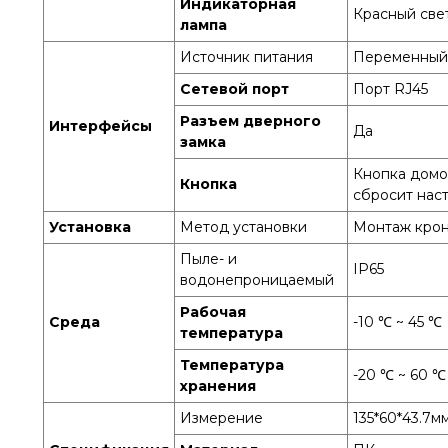
Индикаторная
Красный све
лампа
Источник питания
Переменный т
Сетевой порт
Порт RJ45
Разъем дверного
Интерфейсы
Да
замка
Кнопка домо
Кнопка
сбросит нас
Установка
Метод установки
Монтаж крон
Пыле- и
IP65
водонепроницаемый
Рабочая
Среда
-10 ℃ ~ 45 ℃
температура
Температура
-20 ℃ ~ 60 ℃
хранения
Измерение
135*60*43.7м