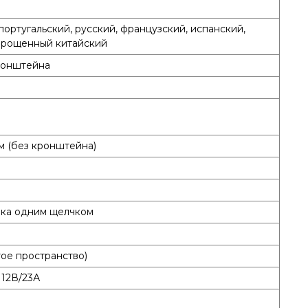
португальский, русский, французский, испанский,
прощенный китайский
ронштейна
м (без кронштейна)
ка одним щелчком
тое пространство)
 12В/23А