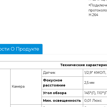
·
Подключе
протоколо
H.264
сти О Продукте
Технические характери
Датчик
1/2,9" КМОП,
Фокусное
2,5 мм
расстояние
Камера
Угол обзора
145°(Г), 110°(
Мин. освещенность
0,01 Люкс