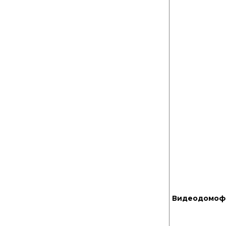
экраном
Tuya Smart PTZ-
камера для
помещений
Беспроводной
дверной звонок на
батарейках
Видеодомоф