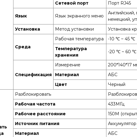
Сетевой порт
Порт RJ45
Английский, 
Язык
Язык экранного меню
немецкий, у
Установка
Метод установки
Установка к
Рабочая температура
-10 ℃ ~ 45 ℃
Среда
Температура
-20 ℃ ~ 60 ℃
хранения
Измерение
200*140*17 м
Спецификация
Материал
АБС
Цвет
Черный
Разблокировать
Разблокиров
Рабочая частота
433МГц
Рабочее расстояние
150M (откры
Источник питания
Аккумулятор
ать
да
Материал
АБС