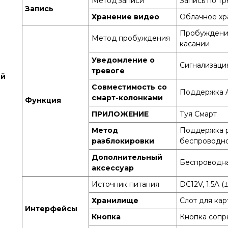
Метод записи
Запись по тр
Запись
Хранение видео
Облачное хра
Пробуждени
Метод пробуждения
касании
Уведомление о
Сигнализаци
тревоге
ый
Совместимость со
Поддержка A
смарт-колонками
Функция
ПРИЛОЖЕНИЕ
Туя Смарт
Метод
Поддержка р
разблокировки
беспроводно
Дополнительный
Беспроводна
аксессуар
Источник питания
DC12V, 1.5A (
Хранилище
Слот для кар
Интерфейсы
Кнопка
Кнопка сопр