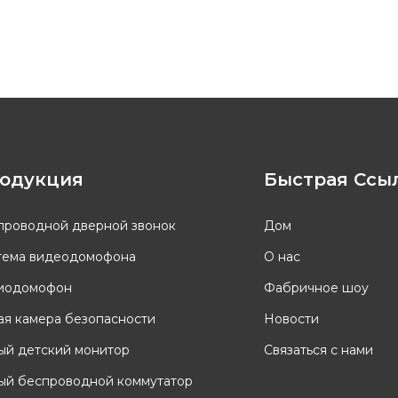
одукция
Быстрая Ссы
проводной дверной звонок
Дом
тема видеодомофона
О нас
иодомофон
Фабричное шоу
ая камера безопасности
Новости
ый детский монитор
Связаться с нами
ый беспроводной коммутатор