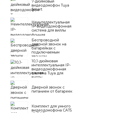
7-дюймовый
видеодомофон Tuya
Smart
Неинтеллектуальная
IP-видеодомофонная
система для виллы
Беспроводной
дверной звонок на
батарейках с
подключаемым
звонком
10,1-дюймовая
интеллектуальная IP-
видеодомофонная
система Tuya для
виллы
Дверной звонок с
питанием от батареек
Комплект для умного
видеодомофона CAT5