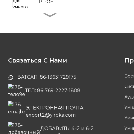
IP POE
Беспроводной
дверной звонок с
кнопкой на
батарейках
Видеодомофонная
система Tuya с 10,1-
дюймовым сенсорным
экраном
Связаться С Нами
Пр
Tuya Smart PTZ-
камера для
Бес
помещений
ВАТСАП: 86-13631729175
Сис
ТЕЛ: 86-769-2227-1808
Беспроводной
дверной звонок на
Ауд
батарейках
Умн
ЭЛЕКТРОННАЯ ПОЧТА:
export2@yiroka.com
Умн
ДОБАВИТЬ: 4-й и 6-й
Умн