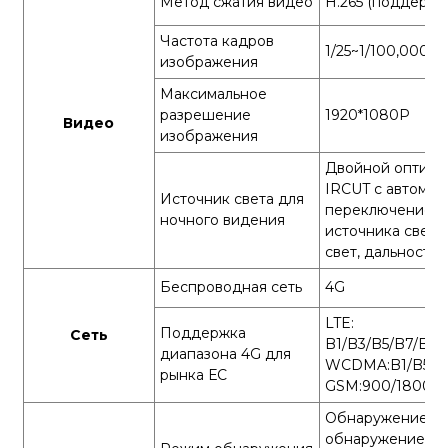
Метод сжатия видео
H.265 (поддержка
Частота кадров
1/25~1/100,000 в
изображения
Максимальное
разрешение
1920*1080P
Видео
изображения
Двойной оптиче
IRCUT с автомат
Источник света для
переключением,
ночного видения
источника света
свет, дальность 
Беспроводная сеть
4G
LTE:
Поддержка
Сеть
B1/B3/B5/B7/B8
диапазона 4G для
WCDMA:B1/B5/B
рынка ЕС
GSM:900/1800
Обнаружение дв
обнаружение фо