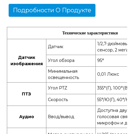
Подробности О Продукте
Технические характеристики
1/2,7-дюймовый
Датчик
сенсор, 2 мегап
Датчик
Угол обзора
95°
изображения
Минимальная
0,01 Люкс
освещенность
Угол PTZ
355°(Г), 100°(В)
ПТЗ
Скорость
55°/Ю(Г), 40°/Ю(
Доступна двуст
Аудио
Ввод/вывод
голосовая связь
микрофон и дин