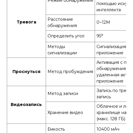
Режим обнаружения
помощью искусс
интеллекта
Расстояние
Тревога
0~12M
обнаружения
Определить угол
95°
Методы
Сигнализация ч
сигнализации
приложение
Активация с по
обнаружения дв
Проснуться
Метод пробуждения
удаленная актив
приложение
Запись по трево
Метод записи
запись
Видеозапись
Облачное и лок
Хранение видео
хранилище на ка
(макс. 128 ГБ)
Емкость
10400 мАч