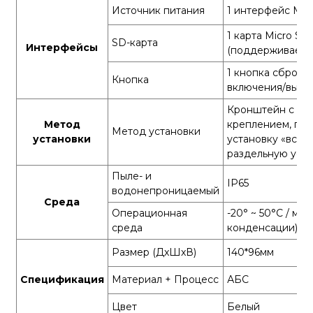
Источник питания
1 интерфейс Mic
1 карта Micro SD
SD-карта
Интерфейсы
(поддерживается
1 кнопка сброса,
Кнопка
включения/выкл
Кронштейн с ви
Метод
креплением, по
Метод установки
установки
установку «все в
раздельную уста
Пыле- и
IP65
водонепроницаемый
Среда
Операционная
-20° ~ 50°С
/ ме
среда
конденсации)
Размер (ДxШxВ)
140*96мм
Спецификация
Материал + Процесс
АБС
Цвет
Белый