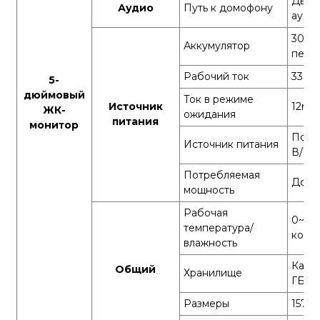
Двус
Аудио
Путь к домофону
ауди
3000
Аккумулятор
пере
Рабочий ток
330м
5-
дюймовый
Ток в режиме
Источник
12мА
ЖК-
ожидания
питания
монитор
Пост
Источник питания
В/1 А
Потребляемая
До 2,
мощность
Рабочая
0~40°
температура/
конд
влажность
Карта
Общий
Хранилище
ГБ)
Размеры
157 х