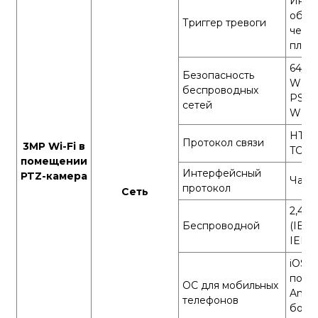
Инте
обна
Триггер тревоги
чело
плач
64/1
Безопасность
WPA/
беспроводных
PSK/
сетей
WPS
HTTP
Протокол связи
3MP Wi-Fi в
TCP/I
помещении
Интерфейсный
PTZ-камера
Част
протокол
Сеть
2,4 Г
Беспроводной
(IEEE
IEEE8
iOS 9
поздн
ОС для мобильных
Andro
телефонов
боле