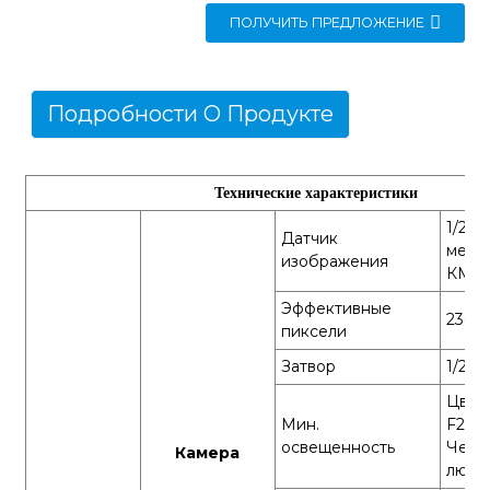
ПОЛУЧИТЬ ПРЕДЛОЖЕНИЕ
Подробности О Продукте
Технические характеристики
1/2,8''
Датчик
мегап
изображения
КМО
Эффективные
2304(
пиксели
Затвор
1/20~
Цвет 
Мин.
F2.0,
освещенность
Черн
Камера
люкс 