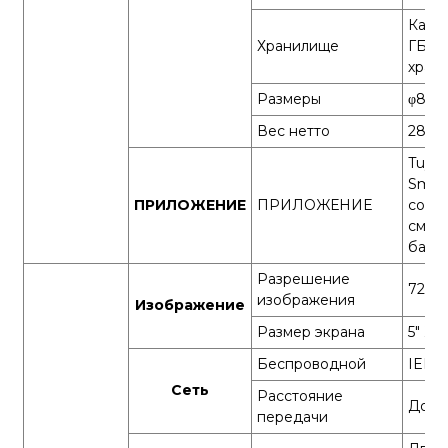
Карта
Хранилище
ГБ), 
хран
Размеры
φ80 x
Вес нетто
282г
Tuya 
Smart
ПРИЛОЖЕНИЕ
ПРИЛОЖЕНИЕ
совм
смар
базе 
Разрешение
720P 
изображения
Изображение
Размер экрана
5″ Ж
Беспроводной
IEEE8
Сеть
Расстояние
До 2
передачи