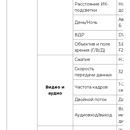
Расстояние ИК-
Ночн
подсветки
до 10
Авто(
День/Ночь
Б
ВДР
DWD
Объектив и поле
3,6 м
зрения (Г/В/Д)
F2.0,
Сжатие
H.264
Скорость
32Кб
передачи данных
1~25 
Видео и
Частота кадров
секу
аудио
Двойной поток
Да
Встр
Аудиовход/выход
микр
дина