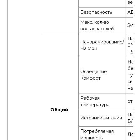
верс
Безопасность
AES1
Макс. кол-во
5/янв
пользователей
Пано
Панорамирование/
0°~34
Наклон
-15°~
Непр
бегу
Освещение
пуль
Комфорт
свет,
наст
Рабочая
от 0 
температура
Общий
Пост
Источник питания
В/1 А
Потребляемая
До 4,
мощность