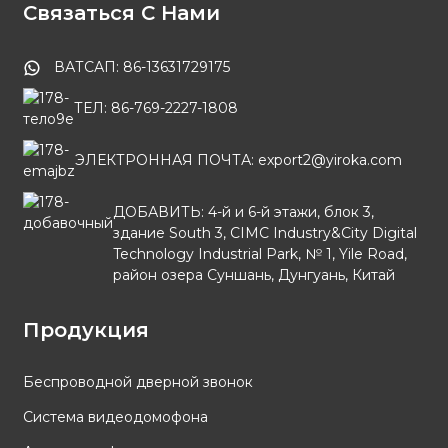
Связаться С Нами
ВАТСАП: 86-13631729175
ТЕЛ: 86-769-2227-1808
ЭЛЕКТРОННАЯ ПОЧТА: export2@yiroka.com
ДОБАВИТЬ: 4-й и 6-й этажи, блок 3,
здание South 3, CIMC Industry&City Digital
Technology Industrial Park, № 1, Yile Road,
район озера Суншань, Дунгуань, Китай
Продукция
Беспроводной дверной звонок
Система видеодомофона