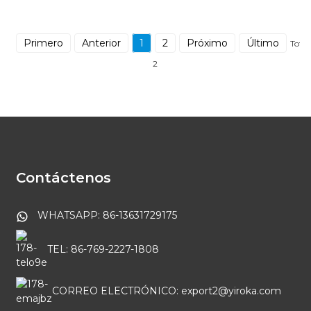
Primero
Anterior
1
2
Próximo
Último
Total
2
Contáctenos
WHATSAPP: 86-13631729175
TEL: 86-769-2227-1808
CORREO ELECTRÓNICO: export2@yiroka.com