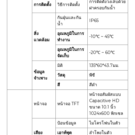
การติดตั้งวงเล็บด้วย
การติดตั้ง
วิธีการติดตั้ง
ฝาครอบกันน้ำ
กันฝุ่นและกัน
IP65
น้ำ
สิ่ง
อุณหภูมิในการ
-10℃ ~ 45℃
แวดล้อม
ทำงาน
อุณหภูมิในการ
-20℃ ~ 60℃
จัดเก็บ
มิติ
135*60*43.7มม.
ข้อมูล
วัสดุ
พีซี
จำเพาะ
สี
สีดำ
หน้าจอสัมผัสแบบ
Capacitive HD
หน้าจอ
หน้าจอ TFT
ขนาด 10.1 นิ้ว
1024x600 พิกเซล
ป้อนข้อมูล
ไมโครโฟนในตัว
เสียง
เอาท์พุต
ลำโพงในตัว