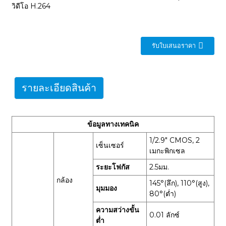
วิดีโอ H.264
รับใบเสนอราคา
รายละเอียดสินค้า
ข้อมูลทางเทคนิค
1/2.9" CMOS, 2
เซ็นเซอร์
เมกะพิกเซล
ระยะโฟกัส
2.5มม.
กล้อง
145°(ลึก), 110°(สูง),
มุมมอง
80°(ต่ำ)
ความสว่างขั้น
0.01 ลักซ์
ต่ำ