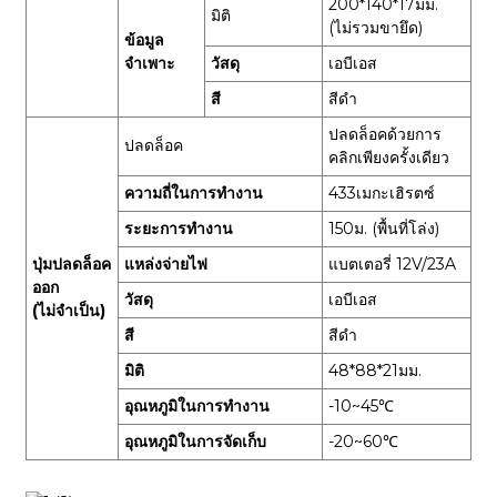
200*140*17มม.
มิติ
(ไม่รวมขายึด)
ข้อมูล
จำเพาะ
วัสดุ
เอบีเอส
สี
สีดำ
ปลดล็อคด้วยการ
ปลดล็อค
คลิกเพียงครั้งเดียว
ความถี่ในการทำงาน
433เมกะเฮิรตซ์
ระยะการทำงาน
150ม. (พื้นที่โล่ง)
ปุ่มปลดล็อค
แหล่งจ่ายไฟ
แบตเตอรี่ 12V/23A
ออก
วัสดุ
เอบีเอส
(ไม่จำเป็น)
สี
สีดำ
มิติ
48*88*21มม.
อุณหภูมิในการทำงาน
-10~45℃
อุณหภูมิในการจัดเก็บ
-20~60℃