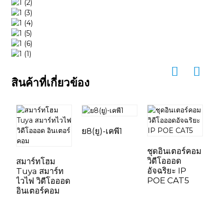
สินค้าที่เกี่ยวข้อง
ย8(ยู)-เคพี1
ชุดอินเตอร์คอม
วิดีโอออด
สมาร์ทโฮม
อัจฉริยะ IP
Tuya สมาร์ท
ร
POE CAT5
ไวไฟ วิดีโอออด
ป
อินเตอร์คอม
T
ห
ข