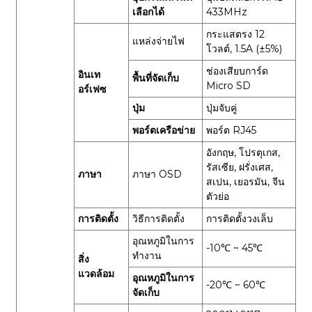
เลือกได้
433MHz
กระแสตรง 12
แหล่งจ่ายไฟ
โวลต์, 1.5A (±5%)
ช่องเสียบการ์ด
อินเท
พื้นที่จัดเก็บ
Micro SD
อร์เฟซ
ปุ่ม
ปุ่มจับคู่
พอร์ตเครือข่าย
พอร์ต RJ45
อังกฤษ, โปรตุเกส,
รัสเซีย, ฝรั่งเศส,
ภาษา
ภาษา OSD
สเปน, เยอรมัน, จีน
ตัวย่อ
การติดตั้ง
วิธีการติดตั้ง
การติดตั้งวงเล็บ
อุณหภูมิในการ
-10℃ ~ 45℃
ทำงาน
สิ่ง
แวดล้อม
อุณหภูมิในการ
-20℃ ~ 60℃
จัดเก็บ