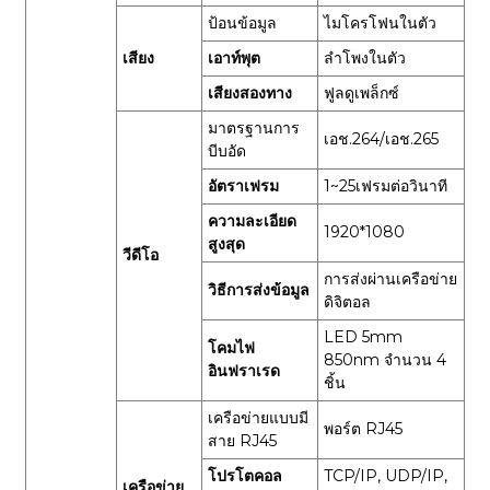
ป้อนข้อมูล
ไมโครโฟนในตัว
เสียง
เอาท์พุต
ลำโพงในตัว
เสียงสองทาง
ฟูลดูเพล็กซ์
มาตรฐานการ
เอช.264/เอช.265
บีบอัด
อัตราเฟรม
1~25เฟรมต่อวินาที
ความละเอียด
1920*1080
สูงสุด
วีดีโอ
การส่งผ่านเครือข่าย
วิธีการส่งข้อมูล
ดิจิตอล
LED 5mm
โคมไฟ
850nm จำนวน 4
อินฟราเรด
ชิ้น
เครือข่ายแบบมี
พอร์ต RJ45
สาย RJ45
โปรโตคอล
TCP/IP, UDP/IP,
เครือข่าย