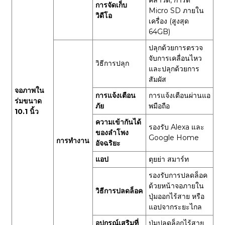
การจัดเก็บ
Micro SD ภายใน
วิดีโอ
เครื่อง (สูงสุด
64GB)
ปลุกด้วยการตรวจ
จับการเคลื่อนไหว
วิธีการปลุก
และปลุกด้วยการ
สัมผัส
จอภาพใน
การแจ้งเตือน
การแจ้งเตือนผ่านแอ
ร่มขนาด
ภัย
พมือถือ
10.1 นิ้ว
ความเข้ากันได้
รองรับ Alexa และ
ของลำโพง
Google Home
การทำงาน
อัจฉริยะ
แอป
ตุยย่า สมาร์ท
รองรับการปลดล็อค
ด้วยหน้าจอภายใน
วิธีการปลดล็อค
ปุ่มออกไร้สาย หรือ
แอปจากระยะไกล
อุปกรณ์เสริมที่
ปุ่มปลดล็อกไร้สาย