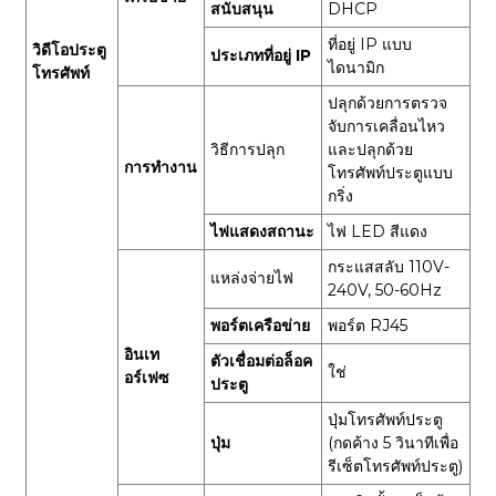
สนับสนุน
DHCP
ที่อยู่ IP แบบ
วิดีโอประตู
ประเภทที่อยู่ IP
ไดนามิก
โทรศัพท์
ปลุกด้วยการตรวจ
จับการเคลื่อนไหว
วิธีการปลุก
และปลุกด้วย
การทำงาน
โทรศัพท์ประตูแบบ
กริ่ง
ไฟแสดงสถานะ
ไฟ LED สีแดง
กระแสสลับ 110V-
แหล่งจ่ายไฟ
240V, 50-60Hz
พอร์ตเครือข่าย
พอร์ต RJ45
อินเท
ตัวเชื่อมต่อล็อค
ใช่
อร์เฟซ
ประตู
ปุ่มโทรศัพท์ประตู
ปุ่ม
(กดค้าง 5 วินาทีเพื่อ
รีเซ็ตโทรศัพท์ประตู)