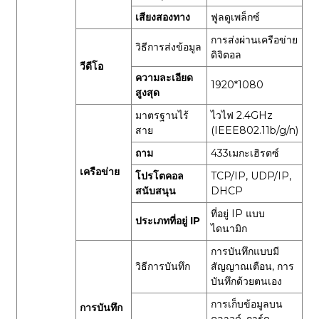
เสียงสองทาง
ฟูลดูเพล็กซ์
การส่งผ่านเครือข่าย
วิธีการส่งข้อมูล
ดิจิตอล
วีดีโอ
ความละเอียด
1920*1080
สูงสุด
มาตรฐานไร้
ไวไฟ 2.4GHz
สาย
(IEEE802.11b/g/n)
ถาม
433เมกะเฮิรตซ์
เครือข่าย
โปรโตคอล
TCP/IP, UDP/IP,
สนับสนุน
DHCP
ที่อยู่ IP แบบ
ประเภทที่อยู่ IP
ไดนามิก
การบันทึกแบบมี
วิธีการบันทึก
สัญญาณเตือน, การ
บันทึกด้วยตนเอง
การเก็บข้อมูลบน
การบันทึก
คลาวด์, การ์ด