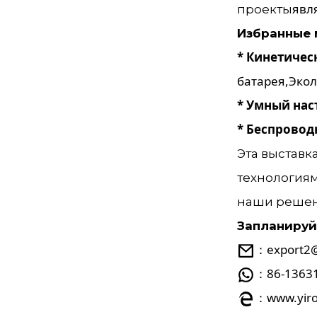
явл
проекты
Избранные 
* Кинетичес
батарея,
Экол
* Умный на
* Беспровод
Эта выставк
технологиям
наши решени
Запланируйт
：export2@
：86-1363
：www.yir