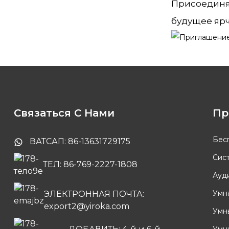
Присоединяй
будущее ярч
Связаться С Нами
Пр
Бес
ВАТСАП: 86-13631729175
Сис
ТЕЛ: 86-769-2227-1808
Ауд
Умн
ЭЛЕКТРОННАЯ ПОЧТА:
export2@yiroka.com
Умн
Умн