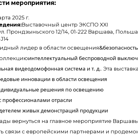
ти мероприятия:
арта 2025 г.
едения:
Выставочный центр ЭКСПО XXI
ул. Прондзыньского 12/14, 01-222 Варшава, Польша
-J14
&безопасность
видный лидер в области освещения
интеллектуальный беспроводной выключ
коллекцию
ьная видеодомофонная система и т. д.
. Эта выстав
редовые инновации в области освещения
индивидуальные решения по освещению
с профессионалами отрасли
видетелем живых демонстраций продукции
ады вернуться на главное мероприятие Варшавы 
ь связи с европейскими партнерами и продемон