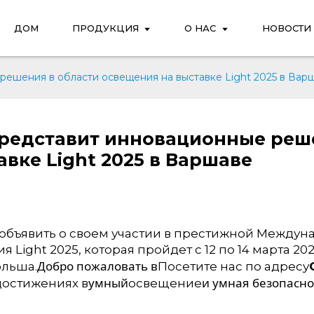
ДОМ
ПРОДУКЦИЯ
О НАС
НОВОСТИ
 решения в области освещения на выставке Light 2025 в Вар
представит инновационные реш
авке Light 2025 в Варшаве
 объявить о своем участии в престижной Междун
 Light 2025, которая пройдет с 12 по 14 марта 20
Добро пожаловать в
ольша.
Посетите нас по адресу
умный
и умная безопасно
достижениях в
освещение