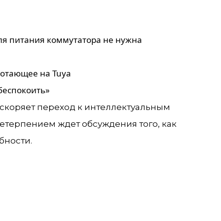
ля питания коммутатора не нужна
ботающее на Tuya
беспокоить»
ускоряет переход к интеллектуальным
етерпением ждет обсуждения того, как
бности.