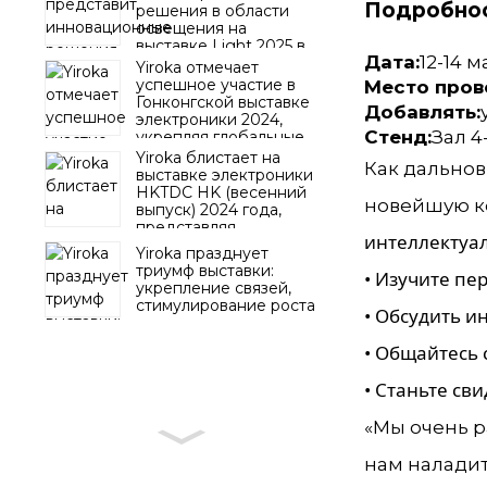
Подробнос
решения в области
освещения на
выставке Light 2025 в
Дата:
12-14 м
Варшаве
Yiroka отмечает
успешное участие в
Место пров
Гонконгской выставке
Добавлять:
электроники 2024,
Стенд:
Зал 4
укрепляя глобальные
отраслевые связи
Yiroka блистает на
Как дально
выставке электроники
HKTDC HK (весенний
новейшую 
выпуск) 2024 года,
представляя
интеллектуал
инновационные
Yiroka празднует
решения и активно
триумф выставки:
• Изучите пе
взаимодействуя с
укрепление связей,
клиентами
стимулирование роста
• Обсудить 
• Общайтесь 
• Станьте с
«Мы очень р
нам наладит