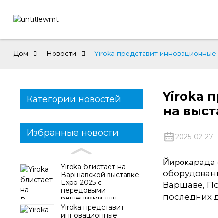
Дом
Новости
Yiroka представит инновационные
Yiroka 
Категории новостей
на выст
Избранные новости
2025-02-27
Йирока
рада
Yiroka блистает на
оборудования
Варшавской выставке
Expo 2025 с
Варшаве, П
передовыми
последних 
решениями для
умного дома
Yiroka представит
инновационные