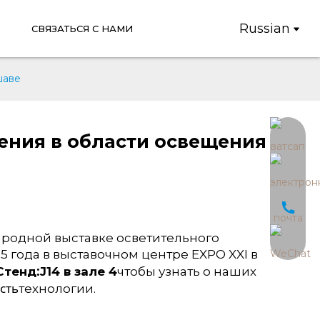
Russian
СВЯЗАТЬСЯ С НАМИ
шаве
ения в области освещения
ародной выставке осветительного
25 года в выставочном центре EXPO XXI в
:
Стенд
J14 в зале 4
чтобы узнать о наших
сть
технологии.