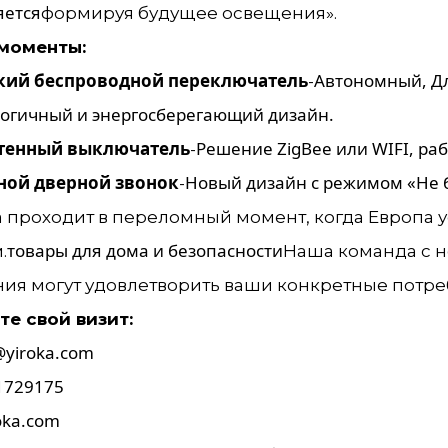
яется
формируя будущее освещения».
моменты:
кий беспроводной переключатель
Автономный,
Д
-
огичный и энергосберегающий дизайн.
стенный выключатель
Решение ZigBee или WIFI, ра
-
ной дверной звонок
Новый дизайн с режимом «Не 
-
а проходит в переломный момент, когда Европа 
товары для дома и безопасности
.
Наша команда с н
я могут удовлетворить ваши конкретные потре
е свой визит:
yiroka.com
1729175
oka.com