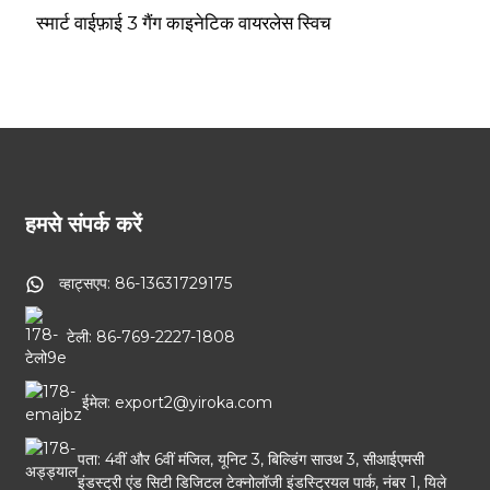
स्मार्ट वाईफ़ाई 3 गैंग काइनेटिक वायरलेस स्विच
हमसे संपर्क करें
व्हाट्सएप: 86-13631729175
टेली: 86-769-2227-1808
ईमेल: export2@yiroka.com
पता: 4वीं और 6वीं मंजिल, यूनिट 3, बिल्डिंग साउथ 3, सीआईएमसी
इंडस्ट्री एंड सिटी डिजिटल टेक्नोलॉजी इंडस्ट्रियल पार्क, नंबर 1, यिले