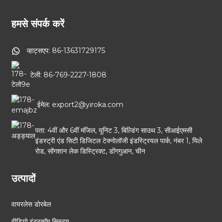
हमसे संपर्क करें
व्हाट्सएप: 86-13631729175
टेली: 86-769-2227-1808
ईमेल: export2@yiroka.com
पता: 4वीं और 6वीं मंजिल, यूनिट 3, बिल्डिंग साउथ 3, सीआईएमसी
इंडस्ट्री एंड सिटी डिजिटल टेक्नोलॉजी इंडस्ट्रियल पार्क, नंबर 1, यिले
रोड, सोंगशान लेक डिस्ट्रिक्ट, डोंगगुआन, चीन
उत्पादों
वायरलेस डोरबेल
वीडियो इंटरकॉम सिस्टम