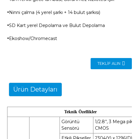
·
Ninni çalma (4 yerel şarkı + 14 bulut şarkısı)
·
SD Kart yerel Depolama ve Bulut Depolama
·
Ekoshow/Chromecast
TEKLIF ALIN
Ürün Detayları
Teknik Özellikler
Görüntü
1/2.8'', 3 Mega piksel
Sensörü
CMOS
Etkili Pikseller
2304(Y) x 1296(D)