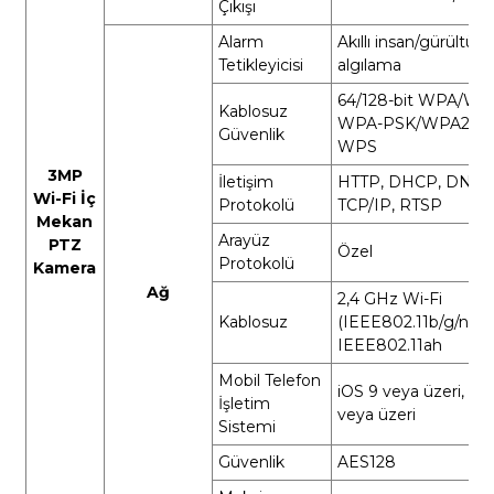
Çıkışı
Alarm
Akıllı insan/gürültü/
Tetikleyicisi
algılama
64/128-bit WPA/WP
Kablosuz
WPA-PSK/WPA2-PS
Güvenlik
WPS
3MP
İletişim
HTTP, DHCP, DNS,
Wi-Fi İç
Protokolü
TCP/IP, RTSP
Mekan
Arayüz
PTZ
Özel
Protokolü
Kamera
Ağ
2,4 GHz Wi-Fi
Kablosuz
(IEEE802.11b/g/n) +
IEEE802.11ah
Mobil Telefon
iOS 9 veya üzeri, An
İşletim
veya üzeri
Sistemi
Güvenlik
AES128