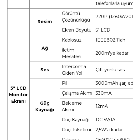
telefonlarla uyumlu
Görüntü
720P (1280x720P)
Çözünürlüğü
Resim
Ekran Boyutu
5″ LCD
Kablosuz
IEEE802.11ah
Ağ
İletim
200m'ye kadar
Mesafesi
Intercom'a
Ses
Çift yönlü ses
Giden Yol
Pil
3000mAh şarj edilebi
5″ LCD
Çalışma Akımı
330mA
Monitör
Ekranı
Güç
Bekleme
12mA
Kaynağı
Akımı
Güç Kaynağı
DC 5V/1A
Güç Tüketimi
2,5W'a kadar
Çalışma
0~40°C /
＜
%90