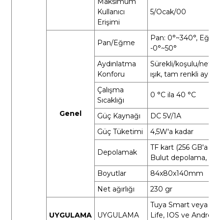
Maksimum
Kullanıcı
5/Ocak/00
Erişimi
Pan: 0°~340°, Eğim:
Pan/Eğme
-0°~50°
Aydınlatma
Sürekli/koşulu/nefes
Konforu
ışık,
tam renkli ayar
Çalışma
0 °C ila 40 °C
Sıcaklığı
Genel
Güç Kaynağı
DC 5V/1A
Güç Tüketimi
4,5W'a kadar
TF kart (256 GB'a kad
Depolamak
Bulut depolama, N
Boyutlar
84x80x140mm
Net ağırlığı
230 gr
Tuya Smart veya Sm
UYGULAMA
UYGULAMA
Life, IOS ve Android a