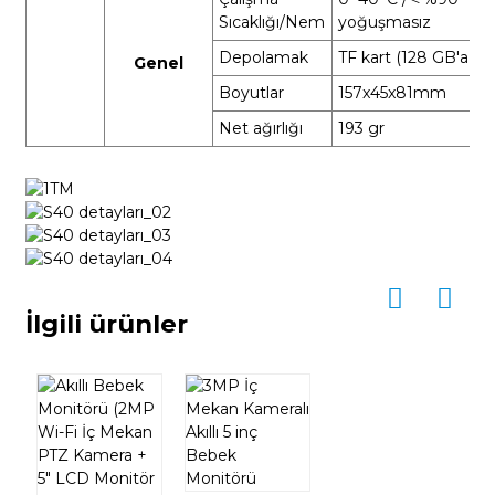
Sıcaklığı/Nem
yoğuşmasız
Depolamak
TF kart (128 GB'a ka
Genel
Boyutlar
157x45x81mm
Net ağırlığı
193 gr
İlgili ürünler