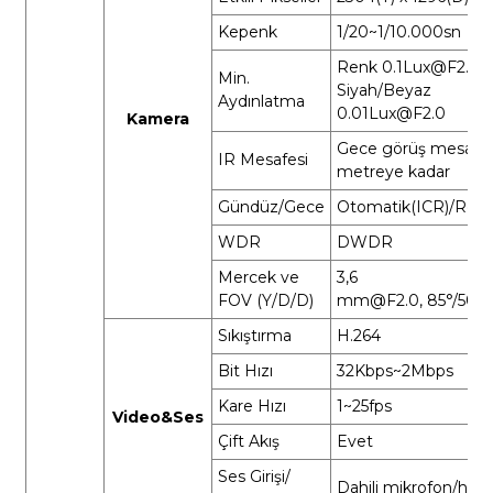
Kepenk
1/20~1/10.000sn
Renk 0.1Lux@F2.0,
Min.
Siyah/Beyaz
Aydınlatma
0.01Lux@F2.0
Kamera
Gece görüş mesafes
IR Mesafesi
metreye kadar
Gündüz/Gece
Otomatik(ICR)/Renk
WDR
DWDR
Mercek ve
3,6
FOV (Y/D/D)
mm@F2.0,
85°/50°/
Sıkıştırma
H.264
Bit Hızı
32Kbps~2Mbps
Kare Hızı
1~25fps
Video&Ses
Çift Akış
Evet
Ses Girişi/
Dahili mikrofon/hopa