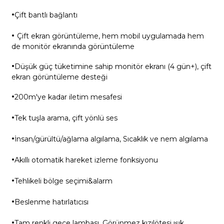
·
Çift bantlı bağlantı
·
Çift ekran görüntüleme, hem mobil uygulamada hem
de monitör ekranında görüntüleme
·
Düşük güç tüketimine sahip monitör ekranı (4 gün+), çift
ekran görüntüleme desteği
·
200m'ye kadar iletim mesafesi
·
Tek tuşla arama, çift yönlü ses
·
İnsan/gürültü/ağlama algılama, Sıcaklık ve nem algılama
·
Akıllı otomatik hareket izleme fonksiyonu
·
Tehlikeli bölge seçimi&alarm
·
Beslenme hatırlatıcısı
·
Tam renkli gece lambası, Görünmez kızılötesi ışık