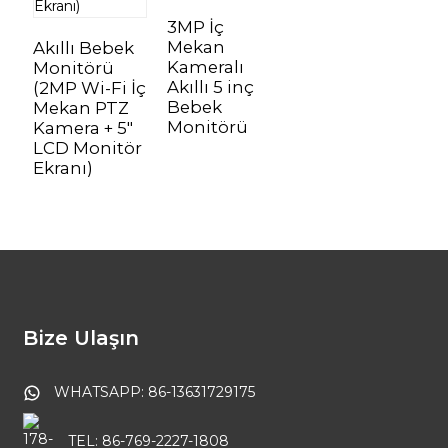
3MP İç
Mekan
Akıllı Bebek
Kameralı
Monitörü
Akıllı 5 inç
(2MP Wi-Fi İç
Bebek
Mekan PTZ
Monitörü
Kamera + 5″
LCD Monitör
Ekranı)
Bize Ulaşın
WHATSAPP: 86-13631729175
TEL: 86-769-2227-1808