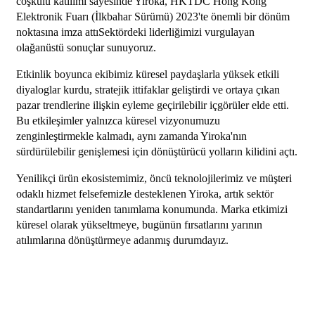
coşkulu katılımı sayesinde Yiroka, HKTDC Hong Kong
Elektronik Fuarı (İlkbahar Sürümü) 2023'te önemli bir dönüm
noktasına imza attı
Sektördeki liderliğimizi vurgulayan
olağanüstü sonuçlar sunuyoruz.
Etkinlik boyunca ekibimiz küresel paydaşlarla yüksek etkili
diyaloglar kurdu, stratejik ittifaklar geliştirdi ve ortaya çıkan
pazar trendlerine ilişkin eyleme geçirilebilir içgörüler elde etti.
Bu etkileşimler yalnızca küresel vizyonumuzu
zenginleştirmekle kalmadı, aynı zamanda Yiroka'nın
sürdürülebilir genişlemesi için dönüştürücü yolların kilidini açtı.
Yenilikçi ürün ekosistemimiz, öncü teknolojilerimiz ve müşteri
odaklı hizmet felsefemizle desteklenen Yiroka, artık sektör
standartlarını yeniden tanımlama konumunda. Marka etkimizi
küresel olarak yükseltmeye, bugünün fırsatlarını yarının
atılımlarına dönüştürmeye adanmış durumdayız.