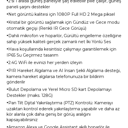
·
2'si 1 arada güneş paneliyle şarj edilebilir pille çalışır, güneş
paneli şarjını destekler
·
Net görüntü kalitesi için 1080P Full HD 2 Mega piksel
·
Kristal bir görüntü sağlamak için Gündüz ve Gece modu
otomatik geçişi (Renkli IR Gece Görüşü)
·
Dahili mikrofon ve hoparlör, Gürültü engelleme özelliğine
sahip yüksek kaliteli gerçek zamanlı net İki Yönlü Ses
·
Hava koşullarında kesintisiz çalışmayı garantilemek için
IP65 Su Geçirmez tasarım
·
2.4G WiFi ile evinizi her yerden izleyin
·
PIR Hareket Algılama ve AI İnsan Şekli Algılama desteği,
kamera hareket algılarsa telefonunuza bir bildirim
gönderilir
·
Bulut Depolama ve Yerel Micro SD kart Depolamayı
Destekler (maks. 128G)
·
Pan Tilt Dijital Yakınlaştırma (PTZ) Kontrolü: Kamerayı
uzaktan kontrol ederek yakınlaştırma yapabilir ve daha az
kör alanla çok daha geniş bir görüş aralığını
kapsayabilirsiniz
·
Amazon Alexa ve Google Assistant akıllı hoparlör ile