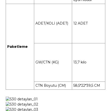
ADET/KOLİ (ADET)
12 ADET
Paketleme
GW/CTN (KG)
13,7 kilo
CTN Boyutu (CM)
58,5*22*39,5 CM