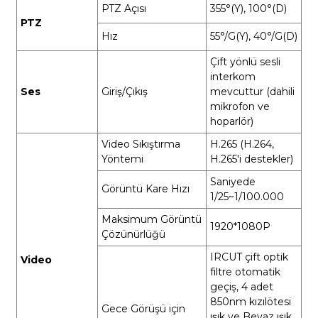
PTZ Açısı
355°(Y), 100°(D)
PTZ
Hız
55°/G(Y), 40°/G(D)
Çift yönlü sesli
interkom
Ses
Giriş/Çıkış
mevcuttur (dahili
mikrofon ve
hoparlör)
Video Sıkıştırma
H.265 (H.264,
Yöntemi
H.265'i destekler)
Saniyede
Görüntü Kare Hızı
1/25~1/100.000
Maksimum Görüntü
1920*1080P
Çözünürlüğü
IRCUT çift optik
Video
filtre otomatik
geçiş, 4 adet
850nm kızılötesi
Gece Görüşü için
ışık ve Beyaz ışık