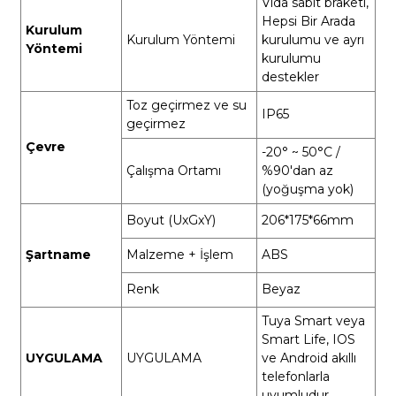
Vida sabit braketi,
Hepsi Bir Arada
Kurulum
Kurulum Yöntemi
kurulumu ve ayrı
Yöntemi
kurulumu
destekler
Toz geçirmez ve su
IP65
geçirmez
Çevre
-20° ~ 50°C /
Çalışma Ortamı
%90'dan az
(yoğuşma yok)
Boyut (UxGxY)
206*175*66mm
Şartname
Malzeme + İşlem
ABS
Renk
Beyaz
Tuya Smart veya
Smart Life, IOS
UYGULAMA
UYGULAMA
ve Android akıllı
telefonlarla
uyumludur