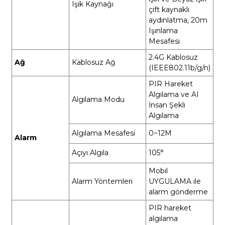
Işık Kaynağı
çift kaynaklı
aydınlatma, 20m
Işınlama
Mesafesi
2.4G Kablosuz
Ağ
Kablosuz Ağ
(IEEE802.11b/g/n)
PIR Hareket
Algılama ve AI
Algılama Modu
İnsan Şekli
Algılama
Algılama Mesafesi
0~12M
Alarm
Açıyı Algıla
105°
Mobil
Alarm Yöntemleri
UYGULAMA ile
alarm gönderme
PIR hareket
algılama