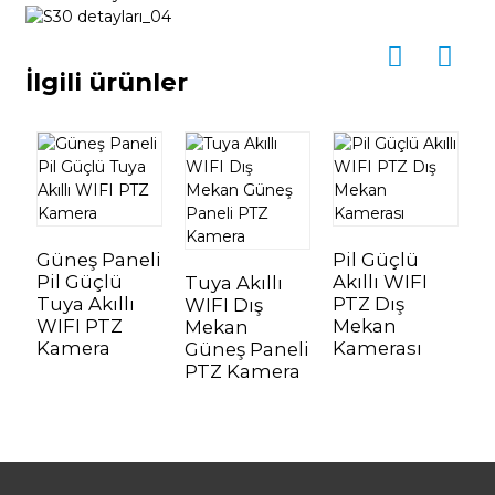
İlgili ürünler
Güneş Paneli
Pil Güçlü
P
Pil Güçlü
Akıllı WIFI
A
Tuya Akıllı
Tuya Akıllı
PTZ Dış
G
WIFI Dış
WIFI PTZ
Mekan
M
Mekan
Kamera
Kamerası
K
Güneş Paneli
PTZ Kamera