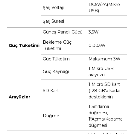
DC5V/2A(Mikro
Şarj Voltajı
USB)
Şarj Süresi
Güneş Paneli Gücü
3,5W
Bekleme Güç
Güç Tüketimi
0,003W
Tüketimi
Güç Tüketimi
Maksimum 3W
1 Mikro USB
Güç Kaynağı
arayüzü
1 Micro SD kart
SD Kart
(128 GB'a kadar
Arayüzler
desteklenir)
1 Sıfırlama
düğmesi,
Düğme
1*Açma/Kapama
düğmesi