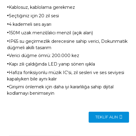
·
Kablosuz, kablolama gerekmez
·
Seçtiğiniz için 20 zil sesi
·
4 kademeli ses ayarı
·
150M uzak menzil/alıcı menzil (açık alan)
·
IP65 su geçirmezlik derecesine sahip verici, Dokunmatik
düğmeli akıllı tasarım
·
Verici düğme ömrü: 200.000 kez
·
Kapı zili çaldığında LED yanıp sönen ışıkla
·
Hafıza fonksiyonlu müzik IC'si, zil sesleri ve ses seviyesi
kapalıyken bile aynı kalır
·
Girişimi önlemek için daha iyi kararlılığa sahip dijital
kodlamayı benimseyin
TEKLIF ALIN