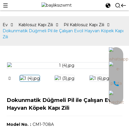
Ev
Kablosuz Kapı Zili
Pil Kablosuz Kapı Zili
Dokunmatik Düğmeli Pil ile Çalışan Evcil Hayvan Köpek Kapı
Zili
an
Dokunmatik Düğmeli Pil ile Çalışan Evcil
Hayvan Köpek Kapı Zili
Model No.：
CM1-708A