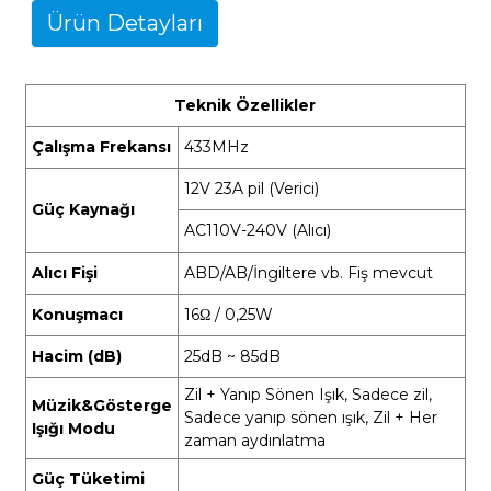
Ürün Detayları
Teknik Özellikler
Çalışma Frekansı
433MHz
12V 23A pil (Verici)
Güç Kaynağı
AC110V-240V (Alıcı)
Alıcı Fişi
ABD/AB/İngiltere vb. Fiş mevcut
Konuşmacı
16Ω / 0,25W
Hacim (dB)
25dB ~ 85dB
Zil + Yanıp Sönen Işık, Sadece zil,
Müzik&Gösterge
Sadece yanıp sönen ışık, Zil + Her
Işığı Modu
zaman aydınlatma
Güç Tüketimi