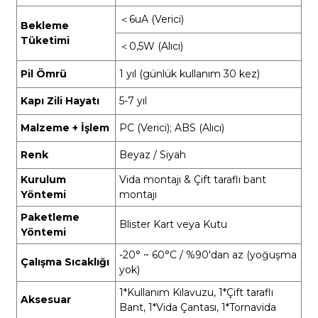
＜6uA (Verici)
Bekleme
Tüketimi
＜0,5W (Alıcı)
Pil Ömrü
1 yıl (günlük kullanım 30 kez)
Kapı Zili Hayatı
5-7 yıl
Malzeme + İşlem
PC (Verici); ABS (Alıcı)
Renk
Beyaz / Siyah
Kurulum
Vida montajı & Çift taraflı bant
Yöntemi
montajı
Paketleme
Blister Kart veya Kutu
Yöntemi
-20° ~ 60°C / %90'dan az (yoğuşma
Çalışma Sıcaklığı
yok)
1*Kullanım Kılavuzu, 1*Çift taraflı
Aksesuar
Bant, 1*Vida Çantası, 1*Tornavida