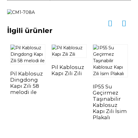
İlgili ürünler
Pil Kablosuz
Kapı Zili Zili
Pil Kablosuz
P
Dingdong
T
Kapı Zili 58
K
IP55 Su
melodi ile
Geçirmez
Taşınabilir
Kablosuz
Kapı Zili İsim
Plakalı