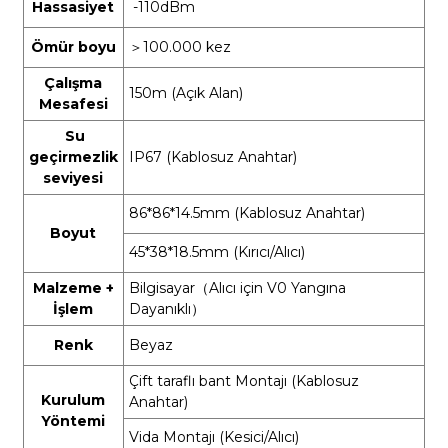
Hassasiyet
-110dBm
Ömür boyu
＞
100.000 kez
Çalışma
150m (Açık Alan)
Mesafesi
Su
geçirmezlik
IP67 (Kablosuz Anahtar)
seviyesi
86*86*14.5mm (Kablosuz Anahtar)
Boyut
45*38*18.5mm (Kırıcı/Alıcı)
Malzeme +
Bilgisayar
（
Alıcı için V0 Yangına
İşlem
Dayanıklı
）
Renk
Beyaz
Çift taraflı bant Montajı (Kablosuz
Kurulum
Anahtar)
Yöntemi
Vida Montajı (Kesici/Alıcı)