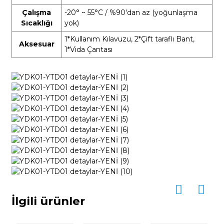
Çalışma
-20° ~ 55°C
/ %90'dan az
(yoğunlaşma
Sıcaklığı
yok)
1*Kullanım Kılavuzu, 2*Çift taraflı Bant,
Aksesuar
1*Vida Çantası
İlgili ürünler