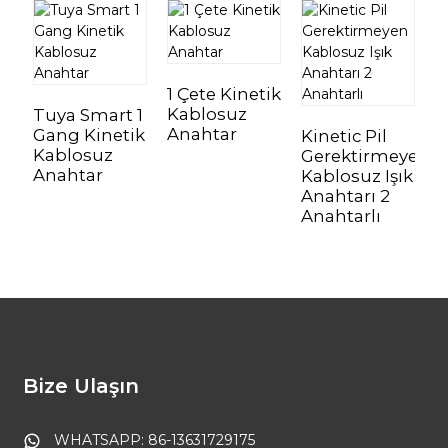
1 Çete Kinetik
Kablosuz
Tuya Smart 1
A
Anahtar
Gang Kinetik
Ç
Kinetic Pil
Kablosuz
K
Gerektirmeyen
Anahtar
A
Kablosuz Işık
Anahtarı 2
Anahtarlı
Bize Ulaşın
WHATSAPP: 86-13631729175