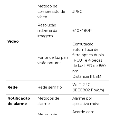
Método de
compressão de
JPEG
vídeo
Resolução
máxima da
640×480P
imagem
Vídeo
Comutação
automática de
filtro óptico duplo
Fonte de luz para
IRCUT e 4 peças
visão noturna
de luz LED de 850
nm
Distância IR: 3M
Wi-Fi 2.4G
Rede
Rede sem fio
(IEEE802.11b/g/n)
Notificação
Métodos de
Alarme por
de alarme
alarme
aplicativo móvel
Acorde com
Método de