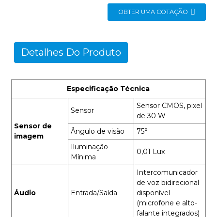
OBTER UMA COTAÇÃO
Detalhes Do Produto
Especificação Técnica
Sensor CMOS, pixel
Sensor
de 30 W
Sensor de
Ângulo de visão
75°
imagem
Iluminação
0,01 Lux
Mínima
Intercomunicador
de voz bidirecional
Áudio
Entrada/Saída
disponível
(microfone e alto-
falante integrados)