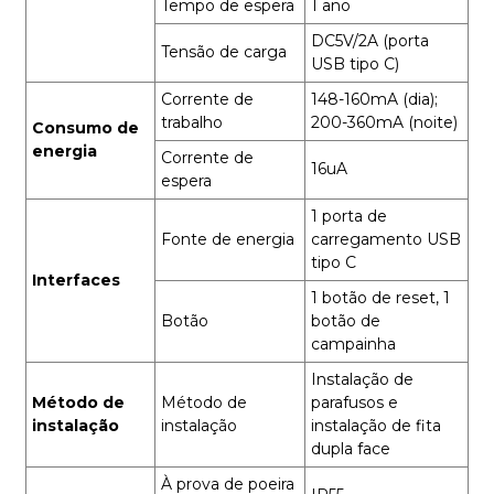
Tempo de espera
1 ano
DC5V/2A (porta
Tensão de carga
USB tipo C)
Corrente de
148-160mA (dia);
trabalho
200-360mA (noite)
Consumo de
energia
Corrente de
16uA
espera
1 porta de
Fonte de energia
carregamento USB
tipo C
Interfaces
1 botão de reset, 1
Botão
botão de
campainha
Instalação de
Método de
Método de
parafusos e
instalação
instalação
instalação de fita
dupla face
À prova de poeira