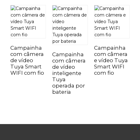
Campainha
Campainha
com câmera
com câmera
Campainha
de vídeo
e vídeo Tuya
com câmera
C
Tuya Smart
Smart WIFI
de vídeo
d
WIFI com fio
com fio
inteligente
c
Tuya
i
operada por
T
bateria
a
p