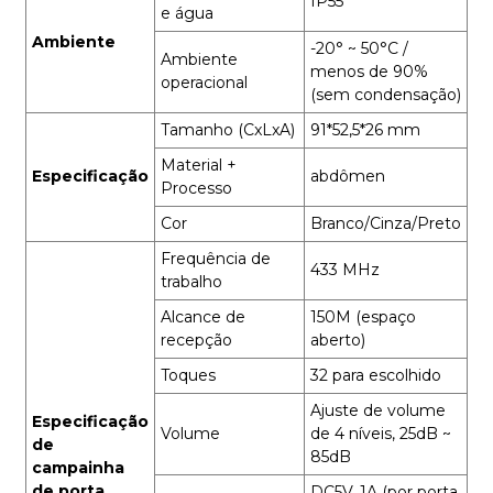
IP55
e água
Ambiente
-20° ~ 50°C /
Ambiente
menos de 90%
operacional
(sem condensação)
Tamanho (CxLxA)
91*52,5*26 mm
Material +
Especificação
abdômen
Processo
Cor
Branco/Cinza/Preto
Frequência de
433 MHz
trabalho
Alcance de
150M (espaço
recepção
aberto)
Toques
32 para escolhido
Ajuste de volume
Especificação
Volume
de 4 níveis, 25dB ~
de
85dB
campainha
de porta.
DC5V, 1A (por porta