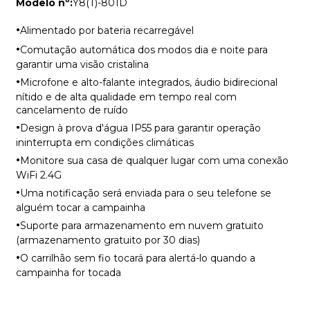
Modelo nº:
Y8(T)-801D
·
Alimentado por bateria recarregável
·
Comutação automática dos modos dia e noite para
garantir uma visão cristalina
·
Microfone e alto-falante integrados, áudio bidirecional
nítido e de alta qualidade em tempo real com
cancelamento de ruído
·
Design à prova d'água IP55 para garantir operação
ininterrupta em condições climáticas
·
Monitore sua casa de qualquer lugar com uma conexão
WiFi 2.4G
·
Uma notificação será enviada para o seu telefone se
alguém tocar a campainha
·
Suporte para armazenamento em nuvem gratuito
(armazenamento gratuito por 30 dias)
·
O carrilhão sem fio tocará para alertá-lo quando a
campainha for tocada