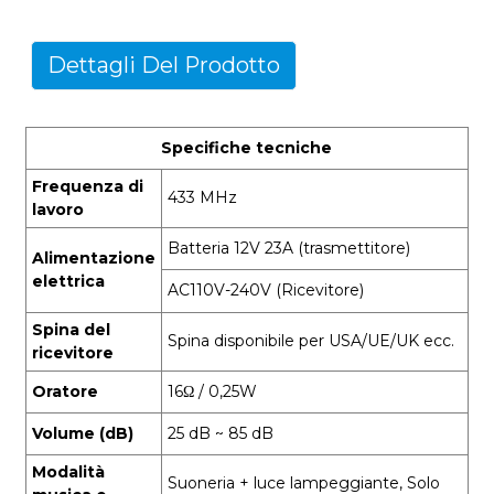
Dettagli Del Prodotto
Specifiche tecniche
Frequenza di
433 MHz
lavoro
Batteria 12V 23A (trasmettitore)
Alimentazione
elettrica
AC110V-240V (Ricevitore)
Spina del
Spina disponibile per USA/UE/UK ecc.
ricevitore
Oratore
16Ω / 0,25W
Volume (dB)
25 dB ~ 85 dB
Modalità
Suoneria + luce lampeggiante, Solo