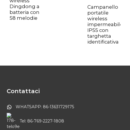
wireless
Dingdong a
Campanello
batteria con
portatile
58 melodie
wireless
impermeabile
IP55 con
targhetta
identificativa
Contattaci
WHATSAPP: 86-13631729175
Tel: 86-769-2227-1808