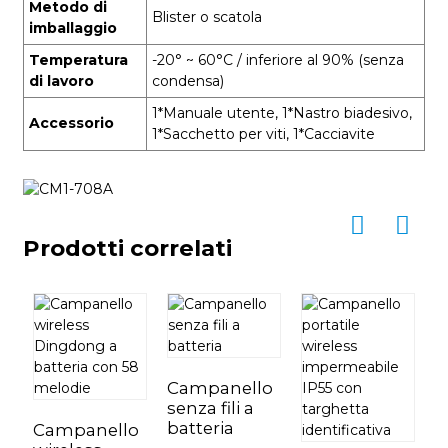
Metodo di
Blister o scatola
imballaggio
Temperatura
-20° ~ 60°C / inferiore al 90% (senza
di lavoro
condensa)
1*Manuale utente, 1*Nastro biadesivo,
Accessorio
1*Sacchetto per viti, 1*Cacciavite
Prodotti correlati
Campanello
C
senza fili a
c
batteria
b
Campanello