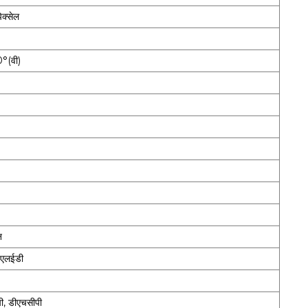
क्सेल
°(वी)
न
 एलईडी
ी, डीएचसीपी