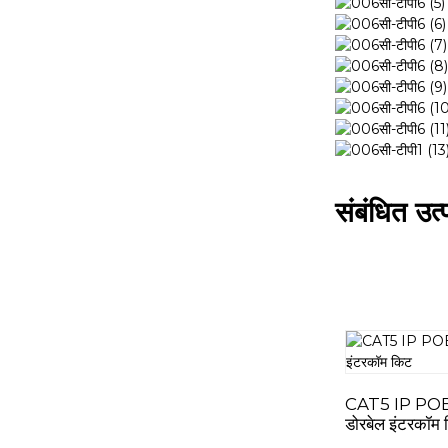
संबंधित उत्
CAT5 IP POE स्
डोरबेल इंटरकॉम