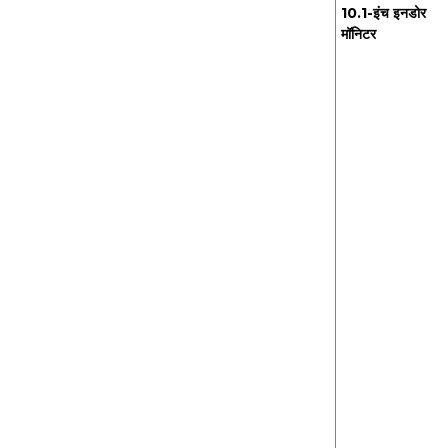
10.1-इंच इनडोर
मॉनिटर