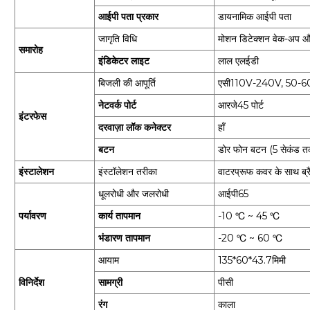
आईपी ​​पता प्रकार
डायनामिक आईपी पता
जागृति विधि
मोशन डिटेक्शन वेक-अप और
समारोह
इंडिकेटर लाइट
लाल एलईडी
बिजली की आपूर्ति
एसी110V-240V, 50-
नेटवर्क पोर्ट
आरजे45 पोर्ट
इंटरफेस
दरवाज़ा लॉक कनेक्टर
हाँ
बटन
डोर फोन बटन (5 सेकंड तक 
इंस्टालेशन
इंस्टॉलेशन तरीका
वाटरप्रूफ कवर के साथ ब्र
धूलरोधी और जलरोधी
आईपी65
पर्यावरण
कार्य तापमान
-10 ℃ ~ 45 ℃
भंडारण तापमान
-20 ℃ ~ 60 ℃
आयाम
135*60*43.7मिमी
विनिर्देश
सामग्री
पीसी
रंग
काला