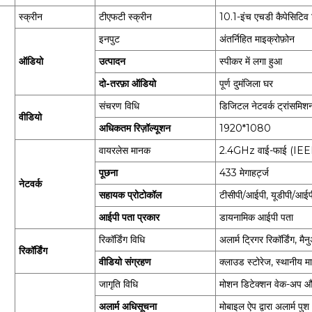
स्क्रीन
टीएफटी स्क्रीन
10.1-इंच एचडी कैपेसिटि
इनपुट
अंतर्निहित माइक्रोफ़ोन
ऑडियो
उत्पादन
स्पीकर में लगा हुआ
दो-तरफ़ा ऑडियो
पूर्ण दुमंजिला घर
संचरण विधि
डिजिटल नेटवर्क ट्रांसमिश
वीडियो
अधिकतम रिज़ॉल्यूशन
1920*1080
वायरलेस मानक
2.4GHz वाई-फाई (IEE
पूछना
433 मेगाहर्ट्ज
नेटवर्क
सहायक प्रोटोकॉल
टीसीपी/आईपी, यूडीपी/आईप
आईपी ​​पता प्रकार
डायनामिक आईपी पता
रिकॉर्डिंग विधि
अलार्म ट्रिगर रिकॉर्डिंग, मैन
रिकॉर्डिंग
वीडियो संग्रहण
क्लाउड स्टोरेज, स्थानीय
जागृति विधि
मोशन डिटेक्शन वेक-अप 
अलार्म अधिसूचना
मोबाइल ऐप द्वारा अलार्म पुश