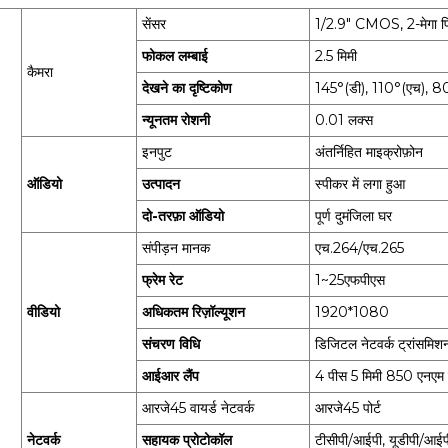
सेंसर
1/2.9" CMOS, 2-मेगा पि
फोकल लम्बाई
2.5 मिमी
कैमरा
देखने का दृष्टिकोण
145°(डी), 110°(एच), 80
न्यूनतम रोशनी
0.01 लक्स
इनपुट
अंतर्निहित माइक्रोफ़ोन
ऑडियो
उत्पादन
स्पीकर में लगा हुआ
दो-तरफ़ा ऑडियो
पूर्ण दुमंजिला घर
संपीड़न मानक
एच.264/एच.265
फ्रेम रेट
1~25एफपीएस
वीडियो
अधिकतम रिज़ॉल्यूशन
1920*1080
संचरण विधि
डिजिटल नेटवर्क ट्रांसमिश
आईआर लैंप
4 पीस 5 मिमी 850 एनएम
आरजे45 वायर्ड नेटवर्क
आरजे45 पोर्ट
नेटवर्क
सहायक प्रोटोकॉल
टीसीपी/आईपी, यूडीपी/आईप