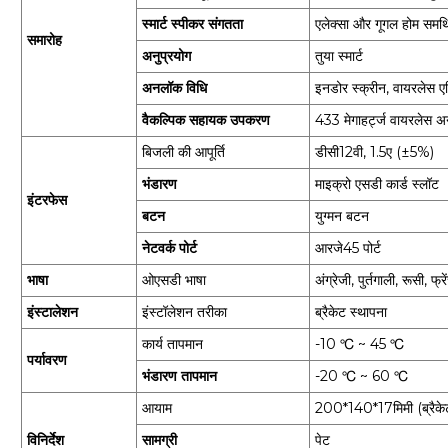
स्मार्ट स्पीकर संगतता
एलेक्सा और गूगल होम समर्
समारोह
अनुप्रयोग
तुया स्मार्ट
अनलॉक विधि
इनडोर स्क्रीन, वायरलेस एग
वैकल्पिक सहायक उपकरण
433 मेगाहर्ट्ज वायरलेस 
बिजली की आपूर्ति
डीसी12वी, 1.5ए (±5%)
भंडारण
माइक्रो एसडी कार्ड स्लॉट
इंटरफेस
बटन
युग्मन बटन
नेटवर्क पोर्ट
आरजे45 पोर्ट
भाषा
ओएसडी भाषा
अंग्रेजी, पुर्तगाली, रूसी, फ
इंस्टालेशन
इंस्टॉलेशन तरीका
ब्रैकेट स्थापना
कार्य तापमान
-10 ℃ ~ 45 ℃
पर्यावरण
भंडारण तापमान
-20 ℃ ~ 60 ℃
आयाम
200*140*17मिमी (ब्रैकेट
विनिर्देश
सामग्री
पेट