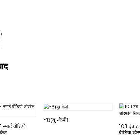
पाद
Y8(यू)-केपी1
मार्ट वीडियो
10.1 इंच ट
 किट
वीडियो डो