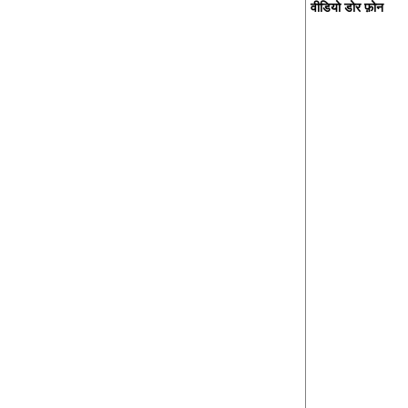
वीडियो डोर फ़ोन
बैटरी वायरलेस डोर बेल चाइम