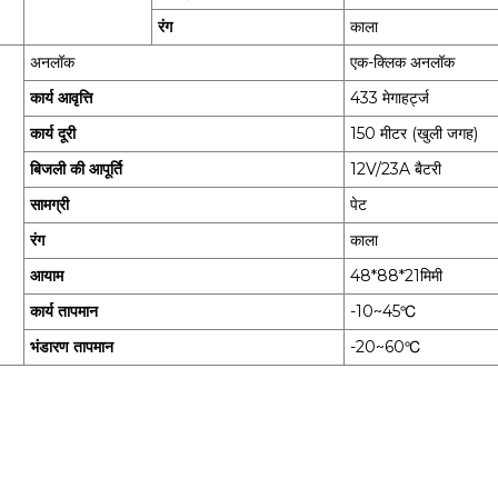
रंग
काला
अनलॉक
एक-क्लिक अनलॉक
कार्य आवृत्ति
433 मेगाहर्ट्ज
कार्य दूरी
150 मीटर (खुली जगह)
बिजली की आपूर्ति
12V/23A बैटरी
सामग्री
पेट
रंग
काला
आयाम
48*88*21मिमी
कार्य तापमान
-10~45℃
भंडारण तापमान
-20~60℃